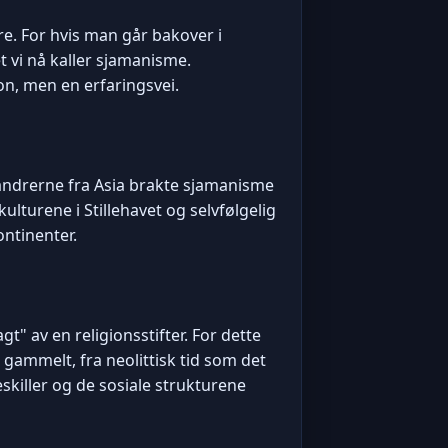
e. For hvis man går bakover i
t vi nå kaller sjamanisme.
on, men en erfaringsvei.
vandrerne fra Asia brakte sjamanisme
lturene i Stillehavet og selvfølgelig
ontinenter.
t" av en religionsstifter. For dette
a gammelt, fra neolittisk tid som det
killer og de sosiale strukturene