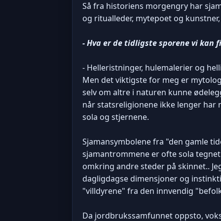
Så fra historiens morgengry har sjam
og ritualleder, mytepoet og kunstner,
- Hva er de tidligste sporene vi kan 
- Helleristninger, hulemalerier og hel
Men det viktigste for meg er mytolog
selv om altre i naturen kunne ødel
når statsreligionene ikke lenger har
sola og stjernene.
Sjamansymbolene fra "den gamle tide
sjamantrommene er ofte sola tegnet 
omkring andre steder på skinnet.. J
dagligdagse dimensjoner og instinkt
"villdyrene" fra den innvendig "befo
Da jordbrukssamfunnet oppsto, vokste