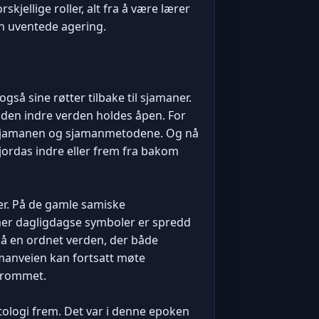
jellige roller, alt fra å være lærer
in uventede agering.
også sine røtter tilbake til sjamaner.
 den indre verden holdes åpen. For
m sjamanen og sjamanmetodene. Og nå
jordas indre eller frem fra bakom
er. På de gamle samiske
mer dagligdagse symboler er spredd
så en ordnet verden, der både
manveien kan fortsatt møte
elrommet.
tologi frem. Det var i denne epoken