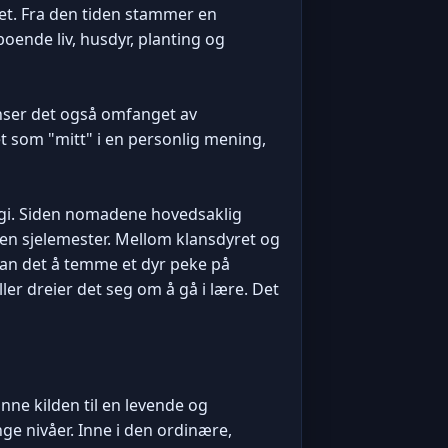
ket. Fra den tiden stammer en
oende liv, husdyr, planting og
nser det også omfanget av
et som "mitt" i en personlig mening,
gi. Siden nomadene hovedsaklig
m en sjelemester. Mellom klansdyret og
kan det å temme et dyr peke på
eller dreier det seg om å gå i lære. Det
nne kilden til en levende og
nge nivåer. Inne i den ordinære,