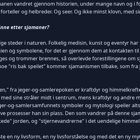
anen vandret gjennom historien, under mange navn og i forsk
 forteller og helbreder. Og seer. Og ikke minst klovn, med s
finne etter sjamaner?
lige steder i naturen. Folkelig medisin, kunst og eventyr har 
ien og symbolene, for det er gjennom dem at kontakten til
egges og trommer brennes, så overlevde forestillingene o
 noe "ris bak speilet" kommer sjamanismen tilbake, som fra 
n," fra jeger-og-samlerepoken er kraftdyr og himmelkreft
med sine stråler midt i sentrum, mens kraftdyr og andre 
eger-og-samlersamfunnets symboler og mytologi speiler alt
ive prosesser han sin plass. Den som vandrer på denne sja
lkede" jorden, og "stjernevandrerne" i det uendelige himm
 en ny livsform, en ny livsforståelse og med det en ny my