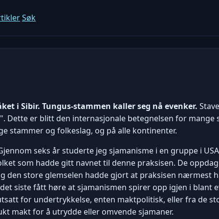
tikler
Søk
et i Sibir. Tungus-stammen kaller seg nå evenker.
Stave
". Dette er blitt den internasjonale betegnelsen for mange
ige stammer og folkeslag, og på alle kontinenter.
t. Gjennom seks år studerte jeg sjamanisme i en gruppe i US
lket som hadde gitt navnet til denne praksisen. De oppda
og den store glemselen hadde gjort at praksisen nærmest ha
 i det siste fått høre at sjamanismen spirer opp igjen i blant
satt for undertrykkelse, enten maktpolitisk, eller fra de st
ukt makt for å utrydde eller omvende sjamaner.