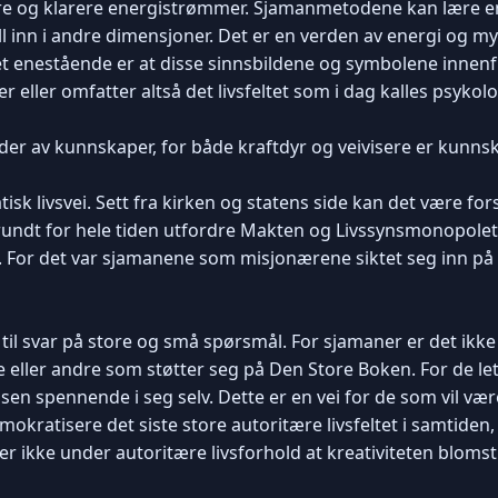
re og klarere energistrømmer. Sjamanmetodene kan lære en
 inn i andre dimensjoner. Det er en verden av energi og myt
k Det enestående er at disse sinnsbildene og symbolene innenf
ller omfatter altså det livsfeltet som i dag kalles psykolo
der av kunnskaper, for både kraftdyr og veivisere er kunn
 livsvei. Sett fra kirken og statens side kan det være fors
rundt for hele tiden utfordre Makten og Livssynsmonopolet. 
 For det var sjamanene som misjonærene siktet seg inn på 
i til svar på store og små spørsmål. For sjamaner er det ik
ller andre som støtter seg på Den Store Boken. For de let
sen spennende i seg selv. Dette er en vei for de som vil vær
mokratisere det siste store autoritære livsfeltet i samtide
er ikke under autoritære livsforhold at kreativiteten blomstr