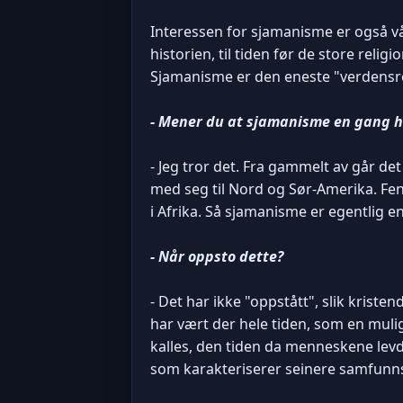
Interessen for sjamanisme er også vå
historien, til tiden før de store rel
Sjamanisme er den eneste "verdensrel
- Mener du at sjamanisme en gang ha
- Jeg tror det. Fra gammelt av går d
med seg til Nord og Sør-Amerika. Feno
i Afrika. Så sjamanisme er egentlig en
- Når oppsto dette?
- Det har ikke "oppstått", slik kriste
har vært der hele tiden, som en muligh
kalles, den tiden da menneskene levd
som karakteriserer seinere samfunn