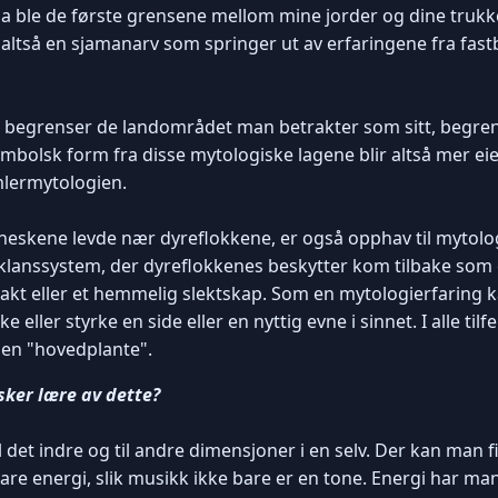
 Da ble de første grensene mellom mine jorder og dine truk
altså en sjamanarv som springer ut av erfaringene fra fastb
 begrenser de landområdet man betrakter som sitt, begre
ymbolsk form fra disse mytologiske lagene blir altså mer ei
lermytologien.
eskene levde nær dyreflokkene, er også opphav til mytolo
t klanssystem, der dyreflokkenes beskytter kom tilbake so
akt eller et hemmelig slektskap. Som en mytologierfaring 
eller styrke en side eller en nyttig evne i sinnet. I alle tilf
 en "hovedplante".
sker lære av dette?
det indre og til andre dimensjoner i en selv. Der kan man fi
bare energi, slik musikk ikke bare er en tone. Energi har ma