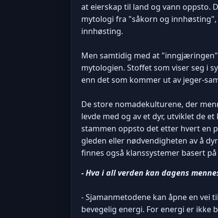
at eierskap til land og vann oppsto.
mytologi fra "såkorn og innhøsting", 
innhøsting.
Men samtidig med at "inngjæringen"
mytologien. Stoffet som viser seg i s
enn det som kommer ut av jeger-sam
De store nomadekulturene, der menn
levde med og av et dyr, utviklet de e
stammen oppsto det etter hvert en p
gleden eller nødvendigheten av å dyrke 
finnes også klanssystemer basert på
- Hva i all verden kan dagens menne
- Sjamanmetodene kan åpne en vei til 
bevegelig energi. For energi er ikke 