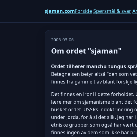
sjaman.com
Forside
Spørsmål & svar
Ar
2005-03-06
Om ordet "sjaman"
Ordet tilhører manchu-tungus-språk
Betegnelsen betyr altså "den som vet
finnes fra gammelt av blant forskjell
Det finnes en ironi i dette forholde
lære mer om sjamanisme blant det fo
husket ordet. USSRs indoktrinering 
under jorda, for å si det slik. Jeg har
etniske grupper, som også har vært ut
finnes ingen av dem som ikke har br