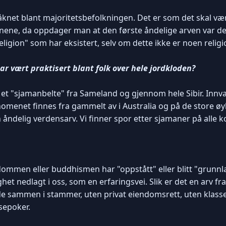
knet blant majoritetsbefolkningen. Det er som det skal vær
igionene, da oppdager man at den første åndelige arven var de
igion" som har eksistert, selv om dette ikke er noen religi
r vært praktisert blant folk over hele jordkloden?
et et "sjamanbelte" fra Sameland og gjennom hele Sibir. Inn
menet finnes fra gammelt av i Australia og på de store øyku
 åndelig verdensarv. Vi finner spor etter sjamaner på alle k
ndommen eller buddhismen har "oppstått" eller blitt "grunnlag
et nedlagt i oss, som en erfaringsvei. Slik er det en arv fr
e sammen i stammer, uten privat eiendomsrett, uten klasses
sepoker.