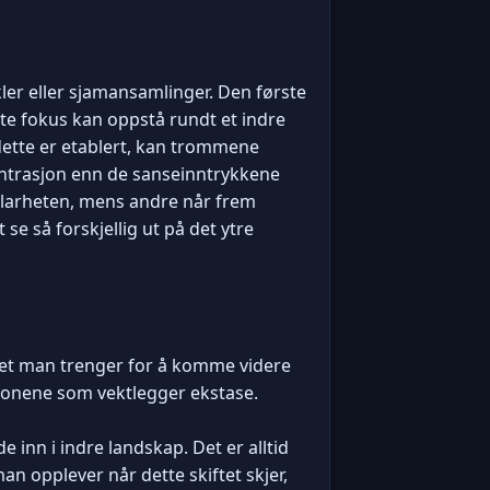
kler eller sjamansamlinger. Den første
tte fokus kan oppstå rundt et indre
 dette er etablert, kan trommene
ntrasjon enn de sanseinntrykkene
 klarheten, mens andre når frem
e så forskjellig ut på det ytre
 det man trenger for å komme videre
isjonene som vektlegger ekstase.
e inn i indre landskap. Det er alltid
an opplever når dette skiftet skjer,