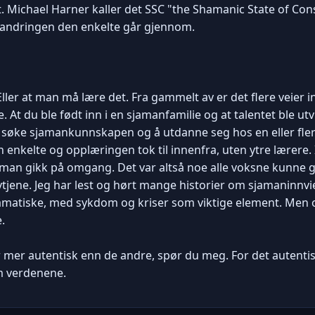
. Michael Harner kaller det SSC "the Shamanic State of Cons
orandringen den enkelte går gjennom.
 Eller at man må lære det. Fra gammelt av er det flere veie
At du ble født inn i en sjamanfamilie og at talentet ble u
søke sjamankunnskapen og å utdanne seg hos en eller fler
 enkelte og opplæringen tok til innenfra, uten ytre lærere. 
aman gikk på omgang. Det var altså noe alle voksne kunne g
vtjene. Jeg har lest og hørt mange historier om sjamaninnvi
amatiske, med sykdom og kriser som viktige element. Men o
.
mer autentisk enn de andre, spør du meg. For det autentis
om verdenene.