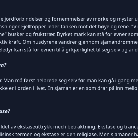
ulle jordforbindelser og fornemmelser av mørke og mysteri
ninger. Fjelltopper leder tanken mot det høye og rene. "Vil
 busker og frukttrær. Dyrket mark kan stå for evner som 
tinktiv kraft. Om husdyrene vandrer gjennom sjamandrøm
edyr kan stå for evnen til å gi kjærlighet til seg selv og and
an?
er. Man må først helbrede seg selv før man kan gå i gang me
ke er i orden i livet. En sjaman er en som drar på inn mell
tase?
det av ekstaseuttrykk med i betraktning. Ekstase og trance 
sinsk termen og ekstase er den religiøse. Men sjamaner ha