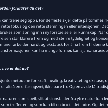
Hvordan forklarer du det?
 kan trene seg opp i. For de fleste skjer dette på tommesir
 rette fokus og den rette stemningen eller intensjonen. De
m brukes som åpning inn i ny forståelse eller kunnskap. Når
isen står klarere frem og med større tydelighet og konse
jamaner arbeider hardt og ekstatisk for å nå frem til denne
transformasjonen kan ha mange former, kan sjamanarbeidet s
, hva er det da?
kjente metodene for kraft, healing, kreativitet og ekstase,
t er altså en erfaringsvei, ikke bare tro.Og en av de få trad
naturen som speil, slik at sinnsbilder fra ytre natur kan led
 som treffer en og som kan bli en bro til det indre. Og det m