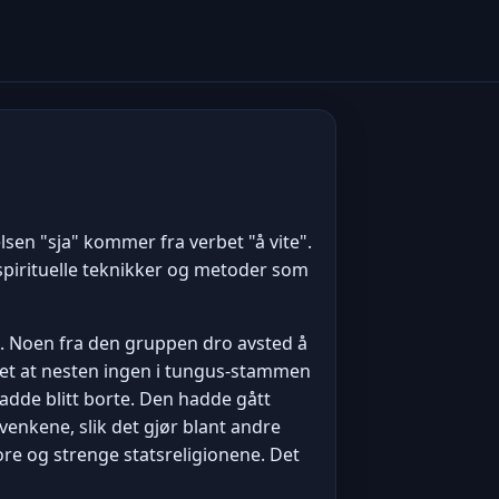
lsen "sja" kommer fra verbet "å vite".
 spirituelle teknikker og metoder som
A. Noen fra den gruppen dro avsted å
get at nesten ingen i tungus-stammen
dde blitt borte. Den hadde gått
 evenkene, slik det gjør blant andre
ore og strenge statsreligionene. Det