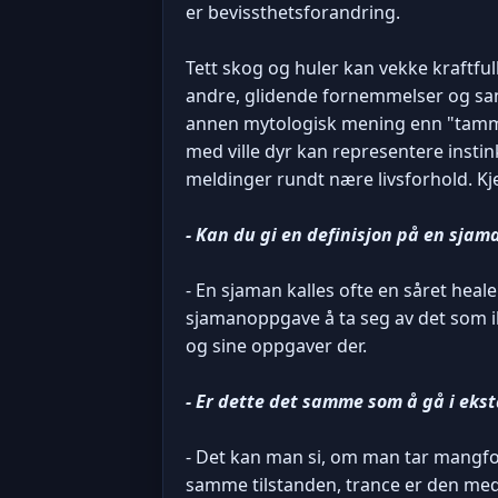
er bevissthetsforandring.
Tett skog og huler kan vekke kraftf
andre, glidende fornemmelser og sans
annen mytologisk mening enn "tamme"
med ville dyr kan representere ins
meldinger rundt nære livsforhold. Kjel
- Kan du gi en definisjon på en sjam
- En sjaman kalles ofte en såret heal
sjamanoppgave å ta seg av det som ik
og sine oppgaver der.
- Er dette det samme som å gå i eks
- Det kan man si, om man tar mangfol
samme tilstanden, trance er den medi