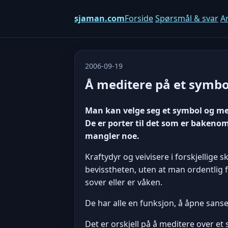
sjaman.com
Forside
Spørsmål & svar
Ar
2006-09-19
Å meditere på et symbo
Man kan velge seg et symbol og me
De er porter til det som er bakenom,
mangler noe.
Kraftydyr og veivisere i forskjellig
bevisstheten, uten at man ordentlig
sover eller er våken.
De har alle en funksjon, å åpne sans
Det er orskjell på å meditere over et