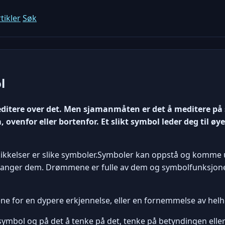
tikler
Søk
l
ditere over det. Men sjamanmåten er det å meditere på 
 ovenfor eller bortenfor. Et slikt symbol leder deg til øy
e skikkelser er slike symboler.Symboler kan oppstå og komme
 fanger dem. Drømmene er fulle av dem og symbolfunksjonen
ene for en dypere erkjennelse, eller en fornemmelse av helh
 symbol og på det å tenke på det, tenke på betyndingen elle