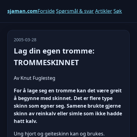
sjaman.com
Forside
Spørsmål & svar
Artikler
Søk
2005-03-28
Lag din egen tromme:
TROMMESKINNET
Av Knut Fuglesteg
For å lage seg en tromme kan det være greit
å begynne med skinnet. Det er flere type
skinn som egner seg. Samene brukte gjerne
skinn av reinkalv eller simle som ikke hadde
hatt kalv.
Ung hjort og geiteskinn kan og brukes.