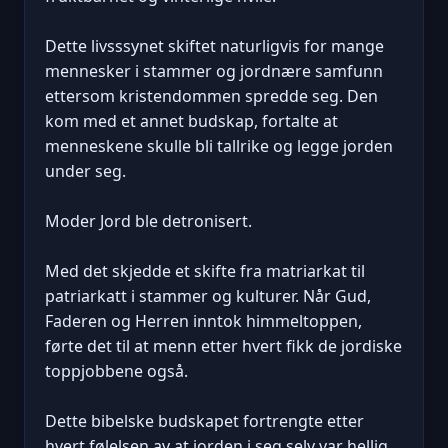
Dette livsssynet skiftet naturligvis for mange
mennesker i stammer og jordnære samfunn
ettersom kristendommen spredde seg. Den
kom med et annet budskap, fortalte at
menneskene skulle bli tallrike og legge jorden
under seg.
Moder Jord ble detronisert.
Med det skjedde et skifte fra matriarkat til
patriarkatt i stammer og kulturer. Når Gud,
Faderen og Herren inntok himmeltoppen,
førte det til at menn etter hvert fikk de jordiske
toppjobbene også.
Dette bibelske budskapet fortrengte etter
hvert følelsen av at jorden i seg selv var hellig.