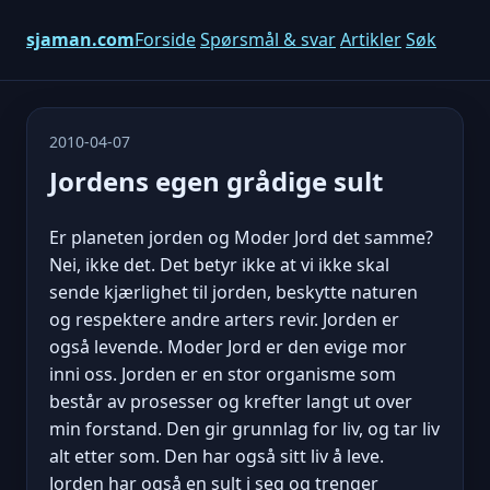
sjaman.com
Forside
Spørsmål & svar
Artikler
Søk
2010-04-07
Jordens egen grådige sult
Er planeten jorden og Moder Jord det samme?
Nei, ikke det. Det betyr ikke at vi ikke skal
sende kjærlighet til jorden, beskytte naturen
og respektere andre arters revir. Jorden er
også levende. Moder Jord er den evige mor
inni oss. Jorden er en stor organisme som
består av prosesser og krefter langt ut over
min forstand. Den gir grunnlag for liv, og tar liv
alt etter som. Den har også sitt liv å leve.
Jorden har også en sult i seg og trenger